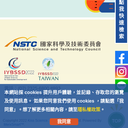
點
我
快
速
檢
索
電話：(02) 2325-6800 #893
本網站採 cookies 提升用戶體驗，並記錄、存取您的瀏覽
傳真：(02) 2325-6816
及使用訊息。 如果您同意我們使用 cookies ，請點選「我
聯絡信箱：
kissscience.nstc@gmail.com
同意」。想了解更多相關內容，請至
隱私權政策
。
Copyright 2022
Kiss Science
. All Rights Reserved. Powered By
我同意
MerxSmart™
.